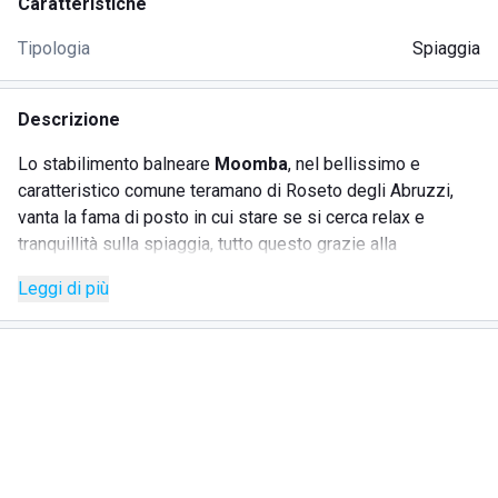
Caratteristiche
Tipologia
Spiaggia
Descrizione
Lo stabilimento balneare
Moomba
, nel bellissimo e
caratteristico comune teramano di Roseto degli Abruzzi,
vanta la fama di posto in cui stare se si cerca relax e
tranquillità sulla spiaggia, tutto questo grazie alla
semplicità e all'essenzialità del servizio offerto.
Leggi di più
La naturalezza è infatti ciò che rende questo luogo perfetto
per rilassarsi, essendo più adatto a gente adulta e
silenziosa che a gruppi numerosi in cerca di divertimenti o
a bambini vivaci e scorazzanti.
Dalla colazione all'aperitivo al tramonto, sarà il bar del lido
Moomba
a provvedere ai vostri bisogni culinari e a
dissetarvi a dovere.
È possibile anche fare docce calde sulla spiaggia per