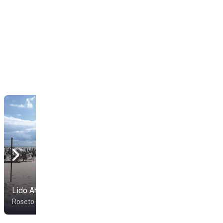
Lido Ah!Mar
Lido 38
Roseto degli Abruzzi
Roseto degli Abruzzi