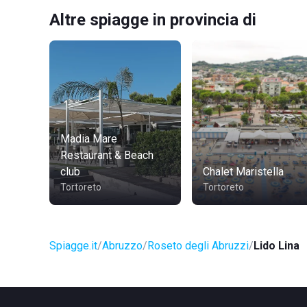
Altre spiagge in provincia di
Madia Mare
Restaurant & Beach
club
Chalet Maristella
Tortoreto
Tortoreto
Spiagge.it
Abruzzo
Roseto degli Abruzzi
Lido Lina