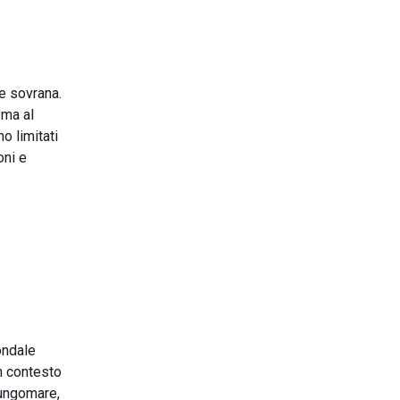
ge sovrana.
 ma al
o limitati
oni e
ondale
un contesto
lungomare,