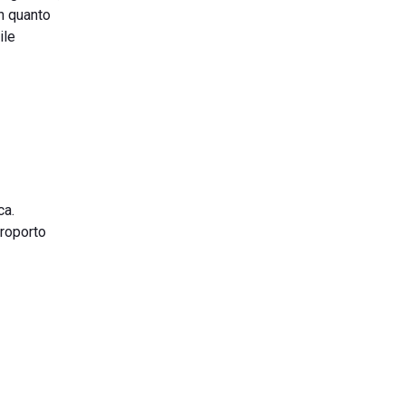
in quanto
ile
ca.
eroporto