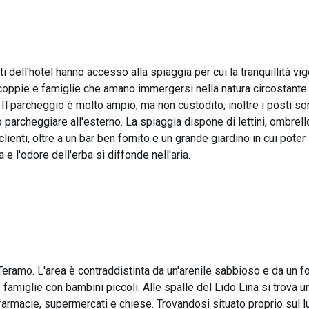
ti dell'hotel hanno accesso alla spiaggia per cui la tranquillità vi
coppie e famiglie che amano immergersi nella natura circostante
Il parcheggio è molto ampio, ma non custodito; inoltre i posti son
o parcheggiare all'esterno. La spiaggia dispone di lettini, ombrell
clienti, oltre a un bar ben fornito e un grande giardino in cui poter
 l'odore dell'erba si diffonde nell'aria.
i Teramo. L'area è contraddistinta da un'arenile sabbioso e da un f
famiglie con bambini piccoli. Alle spalle del Lido Lina si trova 
me farmacie, supermercati e chiese. Trovandosi situato proprio sul 