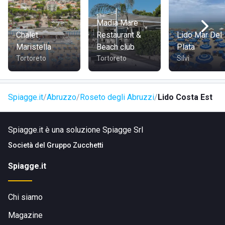
del paese, oltre ai numerosi cespugli di rose.
Madia Mare
Chalet
Restaurant &
Lido Mar Del
Maristella
Beach club
Plata
Tortoreto
Tortoreto
Silvi
Spiagge.it
Abruzzo
Roseto degli Abruzzi
Lido Costa Est
Spiagge.it è una soluzione Spiagge Srl
Società del
Gruppo Zucchetti
Spiagge.it
Chi siamo
Magazine