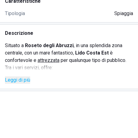
Caratteristiche
Tipologia
Spiaggia
Descrizione
Situato a
Roseto degli Abruzzi
, in una splendida zona
centrale, con un mare fantastico,
Lido Costa Est
è
confortevole e
attrezzata
per qualunque tipo di pubblico.
Tra i vari servizi, offre:
Leggi di più
wi-fi
docce
calde
incluse
bar
ristorante
sul mare
La spiaggia è attrezzata con lettini e ombrelloni