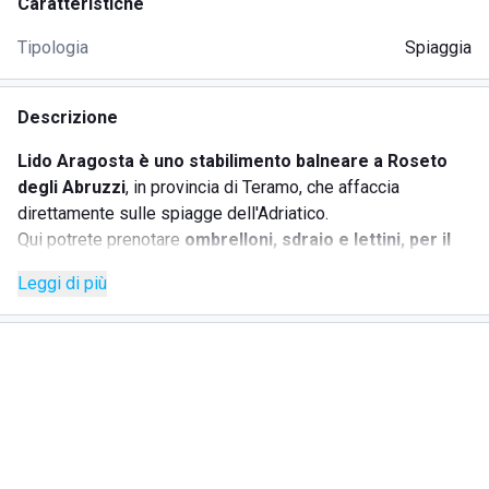
Caratteristiche
Tipologia
Spiaggia
Descrizione
Lido Aragosta è uno stabilimento balneare a Roseto
degli Abruzzi
, in provincia di Teramo, che affaccia
direttamente sulle spiagge dell'Adriatico.
Qui potrete prenotare
ombrelloni, sdraio e lettini, per il
vostro relax
estivo, ma non solo: lo stabilimento è infatti
Leggi di più
dotato di
bar con
ristorante
, che effettua sia il servizio
diurno che serale, ma anche di
area attrezzata per i
vostri bambini
, nella quale potranno giocare in completa
sicurezza.
Presso il Lido Aragosta potrete trascorrere giornate e
serate all'insegna del relax e del divertimento, complici le
colazioni, i pranzi e le serate organizzate, che possono
riunire tutta la famiglia; qui potrete decidere di
praticare