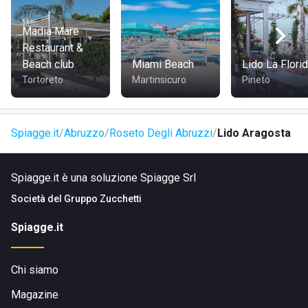
ricca sia di stabilimenti che di locali, hotel e ristoranti.
Lo
stabilimento può contare su un ampio parcheggio
Madia Mare
gratuito
.
Restaurant &
Beach club
Miami Beach
Lido La Flori
Tortoreto
Martinsicuro
Pineto
COME RAGGIUNGERE LIDO ARAGOSTA
Spiagge.it
Abruzzo
Roseto Degli Abruzzi
Lido Aragosta
Spiagge.it è una soluzione Spiagge Srl
Società del
Gruppo Zucchetti
Potete trovare
Lido Aragosta presso Lungomare
Spiagge.it
Trento, al civico numero 20
: lo si raggiunge
percorrendo la Statale 16 Adriatica
, a circa 6 minuti dal
centro città.
Chi siamo
Lo stabilimento può inoltre contare sulla
vicinanza alla
Riserva Naturale del Borsacchio
, che si trova circa 10 km
Magazine