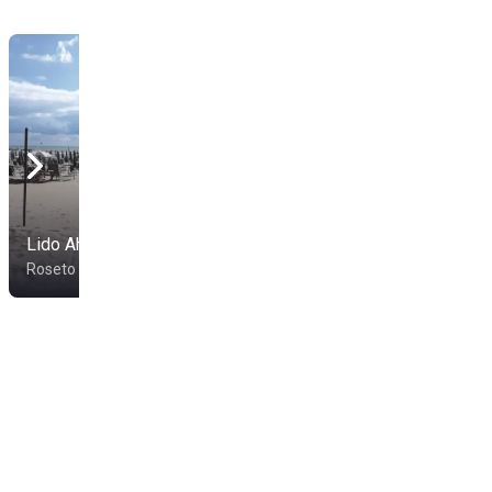
Lido Ah!Mar
Ohana
Roseto degli Abruzzi
Roseto degli Abruzzi