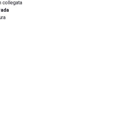
n collegata
rada
ura