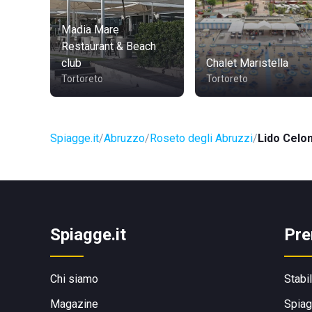
Madia Mare
Restaurant & Beach
club
Chalet Maristella
Tortoreto
Tortoreto
Spiagge.it
Abruzzo
Roseto degli Abruzzi
Lido Celo
Spiagge.it
Pre
Chi siamo
Stabi
Magazine
Spiag