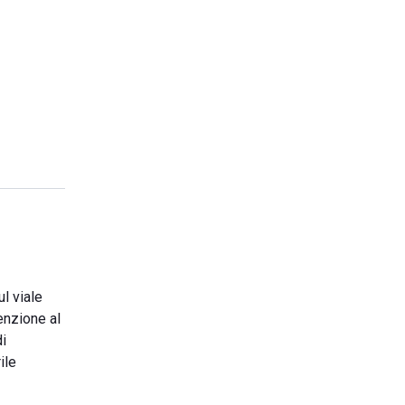
l viale
tenzione al
di
ile