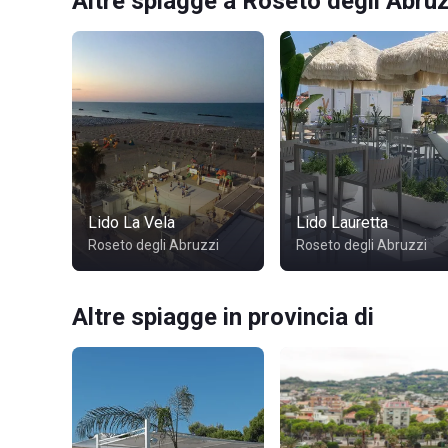
Altre spiagge a Roseto degli Abruz
Lido La Vela
Lido Lauretta
Roseto degli Abruzzi
Roseto degli Abruzzi
Altre spiagge in provincia di