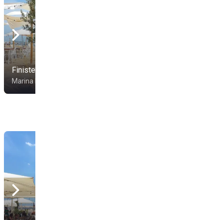
Finisterre Beach
Singita Miracle Beach
Marina Di Ravenna
Ravenna