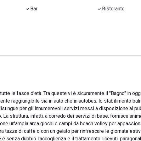
Bar
Ristorante
r tutte le fasce d'età. Tra queste vi è sicuramente il "Bagno" in ogg
ente raggiungibile sia in auto che in autobus, lo stabilimento bal
distingue per gli innumerevoli servizi messi a disposizione al pu
 La struttura, infatti, a corredo dei servizi di base, fornisce ani
ione un'ampia area giochi e campi da beach volley per appassiona
na tazza di caffè o con un gelato per rinfrescare le giornate estive
è senza dubbio l'accoglienza e il trattamento ricevuti, paragonabi