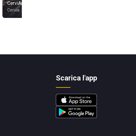
CerviAmare
Cervia
Scarica l'app