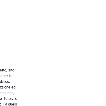
etto, sito
neare in
bblico,
mazione ed
ti e non;
. Tuttavia,
li a quelli