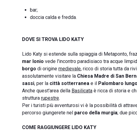
bar;
doccia calda e fredda.
DOVE SI TROVA LIDO KATY
Lido Katy si estende sulla spiaggia di Metaponto, frazi
mar Ionio
vede l'incontro paradisiaco tra acque limp
borgo
di origine
medievale
, ricco di storia tutta da r
assolutamente visitare la
Chiesa Madre di San Bern
sassi
, per la
città sotterranea
e il
Palombaro lung
Anche quest'area della
Basilicata
è ricca di storia e ch
struttura
rupestre
.
Per i turisti più avventurosi vi è la possibilità di attrav
percorso giungerete nel
parco della murgia
; due pic
COME RAGGIUNGERE LIDO KATY