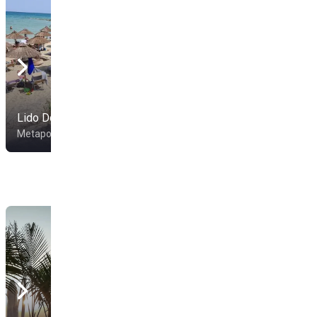
Lido Dompablo
Il Delfino
Metaponto
Metaponto