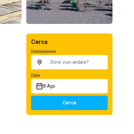
Cerca
Destinazione
Date
8 Ago
Cerca