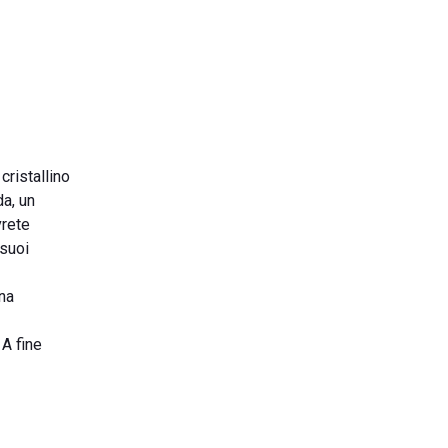
cristallino
da, un
vrete
 suoi
una
 A fine