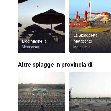
La Spiaggetta |
Lido Marinella
Metaponto
Metaponto
Metaponto
Altre spiagge in provincia di