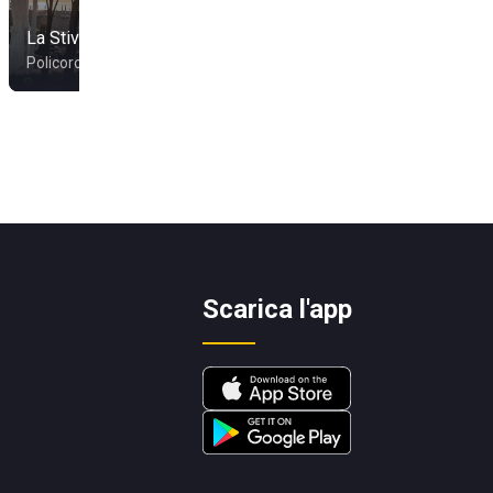
La Kicca By Oasi
La Stiva Since 1975
Beach
Policoro
Scanzano Jonico
Scarica l'app