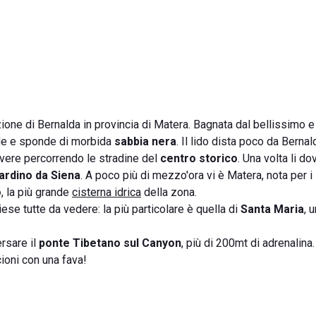
one di Bernalda in provincia di Matera. Bagnata dal bellissimo e 
ide e sponde di morbida
sabbia nera
. Il lido dista poco da Bernal
ivivere percorrendo le stradine del
centro storico
. Una volta li do
ardino da Siena
. A poco più di mezzo'ora vi è Matera, nota per i
o
, la più grande
cisterna idrica
della zona.
iese tutte da vedere: la più particolare è quella di
Santa Maria
, 
ersare il
ponte Tibetano sul Canyon
, più di 200mt di adrenalina.
cioni con una fava!