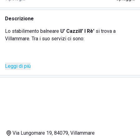
Descrizione
Lo stabilimento balneare
U' Cazzill' I Rè'
si trova a
Villammare. Tra i suo servizi ci sono:
bar;
Leggi di più
ristorante;
docce calde;
parcheggio.
Lo stabilimento è noto per il suo staff simpatico e cordiale,
capace di mettere a suo agio anche il cliente più esigente.
Al
ristorante
è possibile trovare piatti freschi e
abbondanti, pizze napoletane di vari gusti e ottime fritture
da gustare sotto l'ombrellone. La giornata inizia però al
bar
,
Via Lungomare 19, 84079, Villammare
con un'abbondante colazione italiana, e prosegue con