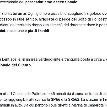
eccezionale del
paracadutismo ascensionale
.
omato
ristorante
. Ogni giorno è possibile scegliere tra golose
co
 gazebo in
stile etnico
.
Grigliate di pesce
del Golfo di Policastr
dienti del territorio danno vita al menù del ristorante dove è poss
ini
, insalatone e
piatti freddi
.
 Lentiscelle, in un'area verdeggiante e tranquilla posta a circa 2
onale del Cilento
.
rota
, 17 minuti da
Palinuro
e 45 minuti da
Ascea
: si tratta di a
ento raggiungibili attraverso la
SP66
e la
SR562
. La
stazione fe
inuti in auto. Da qui partono i bus diretti a Marina di Camerota: 