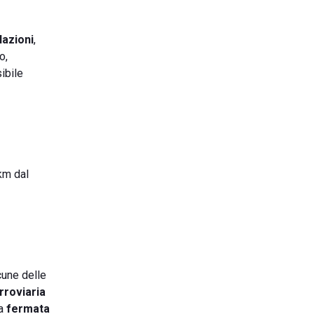
lazioni
,
o,
ibile
 km dal
lcune delle
rroviaria
la
fermata