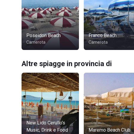
Poseidon Beach
Franco Beach
Camerota
Camerota
Altre spiagge in provincia di
New Lido Cerullo's
Music, Drink e Food
Maremo Beach Club