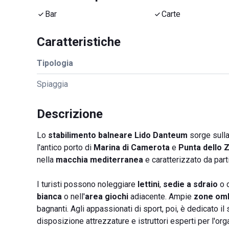
Bar
Carte
Caratteristiche
Tipologia
Spiaggia
Descrizione
Lo
stabilimento balneare Lido Danteum
sorge sull
l'antico porto di
Marina di Camerota
e
Punta dello 
nella
macchia mediterranea
e caratterizzato da part
I turisti possono noleggiare
lettini
,
sedie a sdraio
o d
bianca
o nell'
area giochi
adiacente. Ampie
zone om
bagnanti. Agli appassionati di sport, poi, è dedicato il
disposizione attrezzature e istruttori esperti per l'or