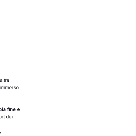
a tra
o, immerso
ia fine e
rt dei
,