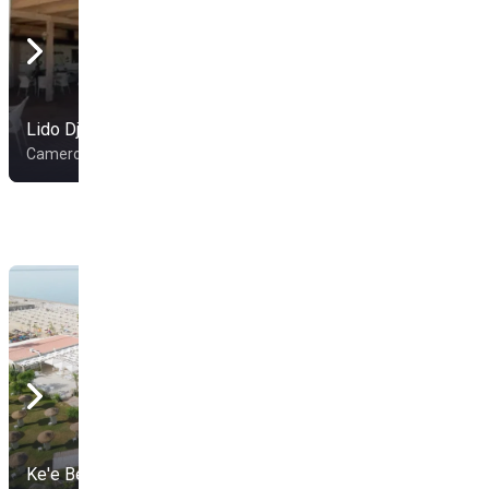
Lido Djembè Club
Ciclope Beach
Camerota
Camerota
Camping Lido
Ke'e Beach
Mediterraneo