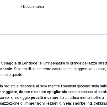
Doccia calda
a
Spiaggia di Lentiscelle
, un'insenatura di grande bellezza strett
Zancale
. Si tratta di un contesto naturalistico suggestivo e unic
icolare quiete.
a regista e rilassarsi al sole mentre i bambini giocano sulla
sabb
breggiate
,
docce
e
cabine spogliatoio
contribuiscono al comfo
 servizi di noleggio
pedalò e canoe
. La struttura mette inoltre a
ganizzazione di
immersioni
,
lezioni di vela
,
snorkeling
, trekking