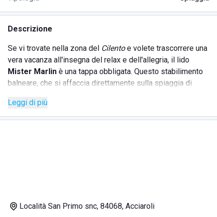
Descrizione
Se vi trovate nella zona del
Cilento
e volete trascorrere una
vera vacanza all'insegna del relax e dell'allegria, il lido
Mister Marlin
è una tappa obbligata. Questo stabilimento
balneare, che si affaccia direttamente sulla spiaggia di
Acciaroli, offre tutti i comfort per essere il luogo ideale per
Leggi di più
famiglie e i gruppi di amici.
Lettini ben distanziati, sabbia fine e dorata, acqua cristallina
e un fondale che fatica a prendere profondità, fanno da
cornice al lido Mister Marlin dove troverete un ambiente
pulito e ordinato in cui l'accoglienza e la cortesia del
proprietario e del suo staff vi faranno sentire a casa vostra!
Oltre al
parcheggio privato
e al
wi-fi gratuito
,
Località San Primo snc, 84068, Acciaroli
apprezzerete l'
area giochi
per bimbi, il box
doccia
con