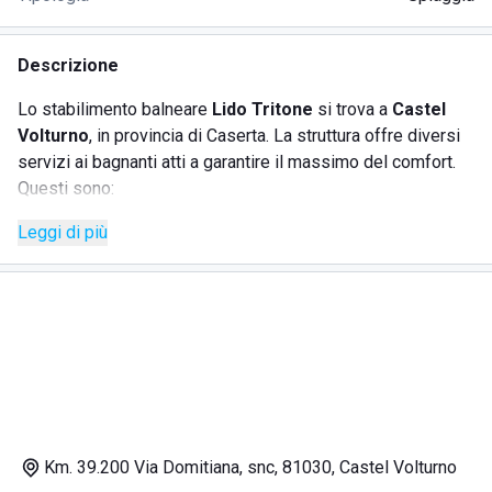
Descrizione
Lo stabilimento balneare
Lido Tritone
si trova a
Castel
Volturno
, in provincia di Caserta. La struttura offre diversi
servizi ai bagnanti atti a garantire il massimo del comfort.
Questi sono:
Leggi di più
spiaggia attrezzata;
bar;
ristorante;
docce calde;
noleggio carte da gioco.
Km. 39.200 Via Domitiana, snc, 81030, Castel Volturno