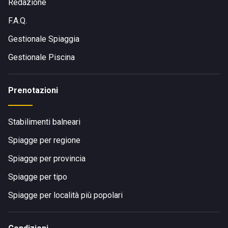
arriva con i mezzi pubblici, non sono presenti stazioni
Redazione
ferroviarie o fermate del bus nelle vicinanze della struttura.
F.A.Q.
Gestionale Spiaggia
Gestionale Piscina
Prenotazioni
Stabilimenti balneari
Spiagge per regione
Spiagge per provincia
Spiagge per tipo
Spiagge per località più popolari