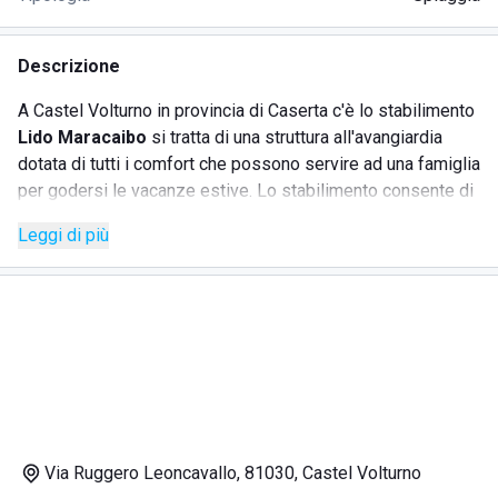
Descrizione
A Castel Volturno in provincia di Caserta c'è lo stabilimento
Lido Maracaibo
si tratta di una struttura all'avangiardia
dotata di tutti i comfort che possono servire ad una famiglia
per godersi le vacanze estive. Lo stabilimento consente di
prenotare
online lettini e ombrelloni per potersi godere il
Leggi di più
mare senza imprevisti. La struttura è immersa nel verde e
permette di godersi la natura incontaminata. Fiore
all'occhiello del
ristorante
i piatti di pesce, specialità
tipiche regionali a cui è impossibile resistere. Sono previsti
inoltre servizi di intrattenimento per i più piccoli.
DOVE SI TROVA LO STABILIMENTO LIDO MARACAIBO
Via Ruggero Leoncavallo, 81030, Castel Volturno