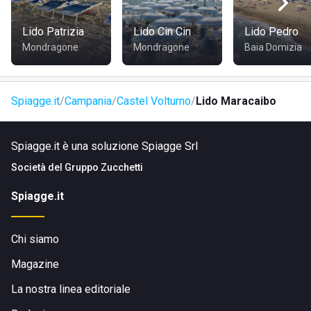
aree di sosta comunali. Inoltre, chi preferisce, può usare i
mezzi pubblici
e arrivare in spiaggia tranquillamente.
Lido Patrizia
Lido Cin Cin
Lido Pedro
Mondragone
Mondragone
Baia Domizia
Spiagge.it
Campania
Castel Volturno
Lido Maracaibo
Spiagge.it è una soluzione Spiagge Srl
Società del
Gruppo Zucchetti
Spiagge.it
Chi siamo
Magazine
La nostra linea editoriale