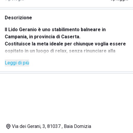
Descrizione
Il Lido Geranio è uno stabilimento balneare in
Campania, in provincia di Caserta.
Costituisce la meta ideale per chiunque voglia essere
ospitato in un luogo di relax, senza rinunciare alla
cultura e al divertimento.
Leggi di più
Con i suoi ombrelloni colorati e ben distanziati, vi
permetterà, nell'assoluto comfort, di godervi a pieno il
mare magnifico davanti a voi.
Lo staff, sempre gentile e disponibile, unito a un lido
accogliente, ben tenuto e facilmente accessibile, vi
permetteranno di vivere una vacanza senza
preoccupazioni.
Essendo un luogo molto tranquillo, può essere anche
considerato molto adatto ai bambini e alle famiglie, ma
Via dei Gerani, 3, 81037 , Baia Domizia
anche alle coppie alla ricerca di una via di fuga dalla