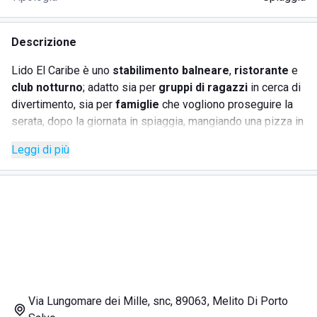
Descrizione
Lido El Caribe è uno
stabilimento balneare
,
ristorante
e
club notturno
; adatto sia per
gruppi di ragazzi
in cerca di
divertimento, sia per
famiglie
che vogliono proseguire la
serata, dopo la giornata in spiaggia, mangiando una pizza in
compagnia.
Leggi di più
Lo stabilimento balneare Lido El Caribe propone, infatti, un
servizio ristorante/pizzeria, includendo anche specialità di
pesce, da gustare vista mare.
L'ambiente è moderno e accogliente, gestito da un gruppo
di giovani ragazzi, sempre pronti a intrattenere i propri
ospiti, organizzando serate all'insegna della
musica
e del
divertimento
.
Via Lungomare dei Mille, snc, 89063, Melito Di Porto
Al Lido El Caribe, inoltre, sono all'ordine del giorno gli