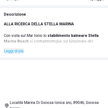
Descrizione
ALLA RICERCA DELLA STELLA MARINA
Con vista sul Mar Ionio lo
stabilimento balneare Stella
Marina Beach
si contraddistingue sul lungomare del
Comune di Marina di Gioiosa Ionica.
Leggi di più
La struttura si trova in un ampio tratto di spiaggia con
numerosi lettini e ombrelloni e con la possibilità di fare
tornei con le carte e docce calde.
Rinomato è il
bar ristorante pizzeria
Stella Marina che si
trova a pochi passi dal mare. Qui è possibile mangiare
un'ottima pizza cotta nel forno a legna e specialità di
pesce, tra cui la spigola pescata che fa riscoprire il sapore
del mare.
Località Marina Di Gioiosa Ionica snc, 89046, Gioiosa