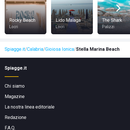
Rocky Beach
Lido Malaga
The Shark
Locri
Locri
Palizzi
Spiagge.it
Calabria
Gioiosa Ionica
Stella Marina Beach
Spiagge.it
Chi siamo
Magazine
La nostra linea editoriale
Redazione
F.A.Q.