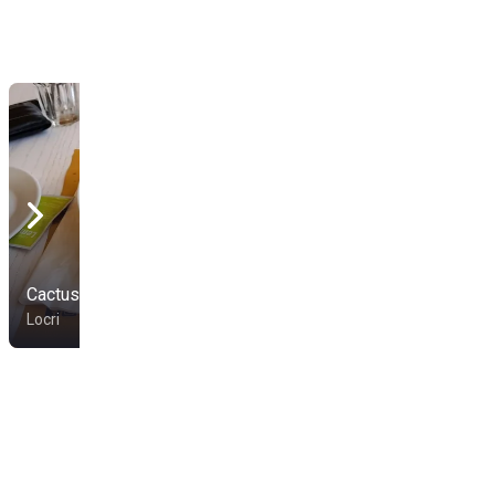
Cactus Club
Le Club
Locri
Locri