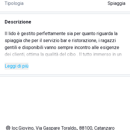
Tipologia
Spiaggia
Descrizione
Il lido è gestito perfettamente sia per quanto riguarda la
spiaggia che per il servizio bar e ristorazione, i ragazzi
gentili e disponibili vanno sempre incontro alle esigenze
dei clienti, ottima la qualità del cibo . Il tutto immerso in un
ambiente semplice e confortevole, un vero piacere
Leggi di più
trascorrere le giornate qui.
loc.Giovino, Via Gaspare Toraldo,, 88100, Catanzaro