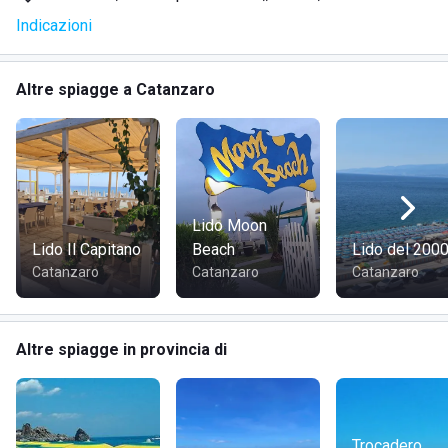
Indicazioni
Altre spiagge a Catanzaro
Lido Moon
Lido Il Capitano
Beach
Lido del 200
Catanzaro
Catanzaro
Catanzaro
Altre spiagge in provincia di
Trocadero