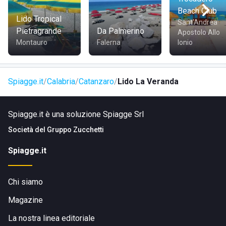
Beach Club
Lido Tropical
Sant'Andrea
Pietragrande
Da Palmerino
Apostolo Allo
Montauro
Falerna
Ionio
Spiagge.it
Calabria
Catanzaro
Lido La Veranda
Spiagge.it è una soluzione Spiagge Srl
Società del
Gruppo Zucchetti
Spiagge.it
Chi siamo
Magazine
La nostra linea editoriale