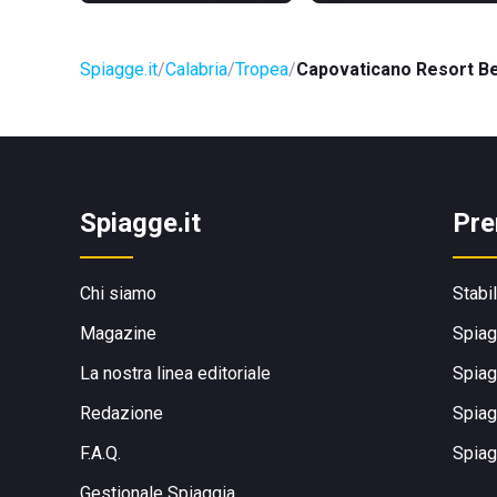
Spiagge.it
Calabria
Tropea
Capovaticano Resort B
Spiagge.it
Pre
Chi siamo
Stabi
Magazine
Spiag
La nostra linea editoriale
Spiag
Redazione
Spiag
F.A.Q.
Spiag
Gestionale Spiaggia