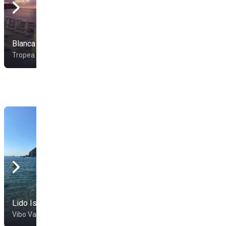
Blanca Beach Club
Sunset Beach Club
Tropea
Tropea
Lido Isola Del Sole
Lido Palm beach
Vibo Valentia
Bivona