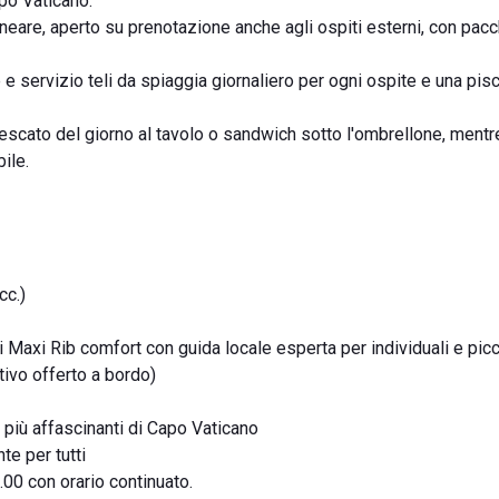
apo Vaticano.
neare, aperto su prenotazione anche agli ospiti esterni, con pacc
 e servizio teli da spiaggia giornaliero per ogni ospite e una pisc
escato del giorno al tavolo o sandwich sotto l'ombrellone, mentr
ile.
cc.)
i Maxi Rib comfort con guida locale esperta per individuali e picc
tivo offerto a bordo)
 più affascinanti di Capo Vaticano
te per tutti
9.00 con orario continuato.