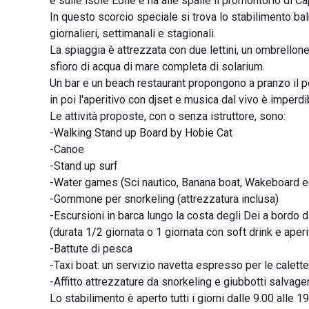
e sulle isole Eolie e ha alle spalle il promontorio di C
In questo scorcio speciale si trova lo stabilimento bal
giornalieri, settimanali e stagionali.
La spiaggia è attrezzata con due lettini, un ombrellone
sfioro di acqua di mare completa di solarium.
Un bar e un beach restaurant propongono a pranzo il p
in poi l'aperitivo con djset e musica dal vivo è imperdib
Le attività proposte, con o senza istruttore, sono:
-Walking Stand up Board by Hobie Cat
-Canoe
-Stand up surf
-Water games (Sci nautico, Banana boat, Wakeboard e
-Gommone per snorkeling (attrezzatura inclusa)
-Escursioni in barca lungo la costa degli Dei a bordo d
(durata 1/2 giornata o 1 giornata con soft drink e aperi
-Battute di pesca
-Taxi boat: un servizio navetta espresso per le calette
-Affitto attrezzature da snorkeling e giubbotti salvagen
Lo stabilimento è aperto tutti i giorni dalle 9.00 alle 1