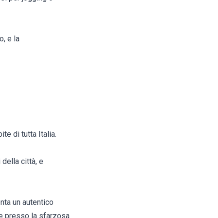
o, e la
e di tutta Italia.
ella città, e
enta un autentico
te presso la sfarzosa