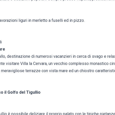
avorazioni liguri in merletto a fuselli ed in pizzo.
di
ure
llo, destinazione di numerosi vacanzieri in cerca di svago e relax
te visitare Villa la Cervara, un vecchio complesso monastico cir
 meravigliose terrazze con vista mare ed un chiostro caratteristi
il Golfo del Tigullio
llio è possibile deliziare il proprio palato con le tipiche pietanze