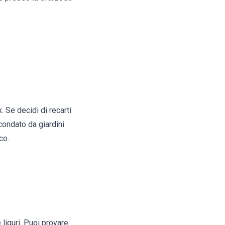
. Se decidi di recarti
condato da giardini
co.
 liguri. Puoi provare