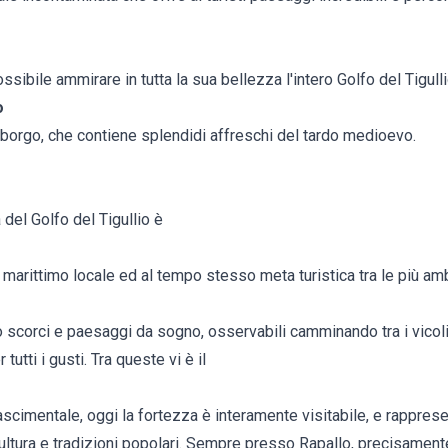
ssibile ammirare in tutta la sua bellezza l'intero Golfo del Tigulli
o
 borgo, che contiene splendidi affreschi del tardo medioevo.
a del Golfo del Tigullio è
marittimo locale ed al tempo stesso meta turistica tra le più ambit
scorci e paesaggi da sogno, osservabili camminando tra i vicoli d
tutti i gusti. Tra queste vi è il
inascimentale, oggi la fortezza è interamente visitabile, e rappres
cultura e tradizioni popolari. Sempre presso Rapallo, precisamen