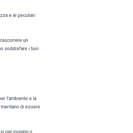
zza e le peculiari
 trascorrere un
no soddisfare i tuoi
per l’ambiente e la
he meritano di essere
rsi per jogging o