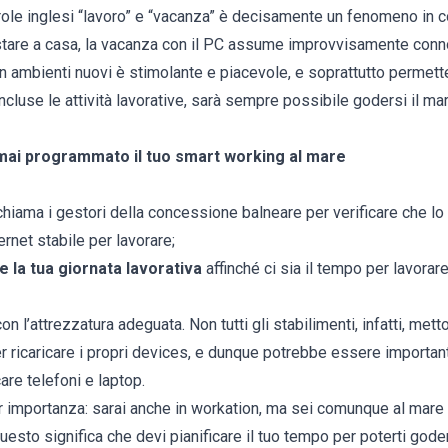
parole inglesi “lavoro” e “vacanza” è decisamente un fenomeno in 
 stare a casa, la vacanza con il PC assume improvvisamente conn
in ambienti nuovi è stimolante e piacevole, e soprattutto permette
luse le attività lavorative, sarà sempre possibile godersi il mar
 mai programmato il tuo smart working al mare
e chiama i gestori della concessione balneare per verificare che l
rnet stabile per lavorare;
re la tua giornata lavorativa
affinché ci sia il tempo per lavorare
con l’attrezzatura adeguata. Non tutti gli stabilimenti, infatti, me
r ricaricare i propri devices, e dunque potrebbe essere importan
care telefoni e laptop.
 importanza: sarai anche in workation, ma sei comunque al mare 
Questo significa che devi pianificare il tuo tempo per poterti god