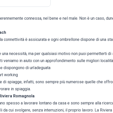
 perennemente connessa, nel bene e nel male. Non è un caso, dun
each
a connettività è assicurata e ogni ombrellone dispone di una staz
è una necessità, ma per qualsiasi motivo non puoi permetterti di 
 ti veniamo in aiuto con un approfondimento sulle migliori località 
che dispongono di un’adeguata
art working
gie di spiagge, infatti, sono sempre più numerose quelle che offron
vorare in spiaggia.
 Riviera Romagnola
rovano spesso a lavorare lontano da casa e sono sempre alla ricerc
 da cui svolgere, senza interruzioni, il proprio lavoro. La Rivie