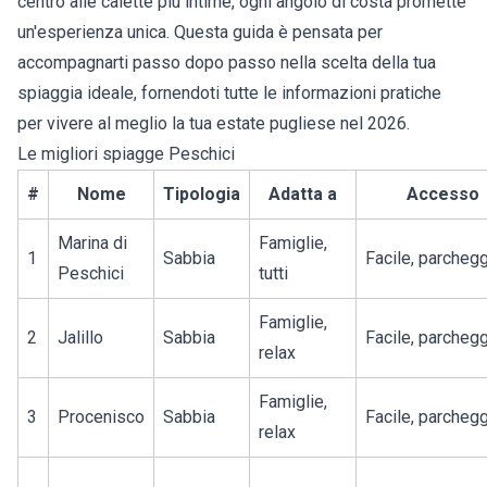
centro alle calette più intime, ogni angolo di costa promette
un'esperienza unica. Questa guida è pensata per
accompagnarti passo dopo passo nella scelta della tua
spiaggia ideale, fornendoti tutte le informazioni pratiche
per vivere al meglio la tua estate pugliese nel 2026.
Le migliori spiagge Peschici
#
Nome
Tipologia
Adatta a
Accesso
Marina di
Famiglie,
1
Sabbia
Facile, parcheg
Peschici
tutti
Famiglie,
2
Jalillo
Sabbia
Facile, parcheg
relax
Famiglie,
3
Procenisco
Sabbia
Facile, parcheg
relax