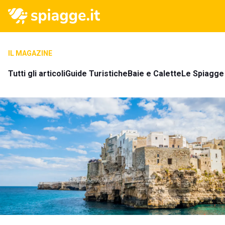
IL MAGAZINE
Tutti gli articoli
Guide Turistiche
Baie e Calette
Le Spiagge 