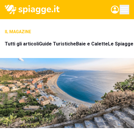
IL MAGAZINE
Tutti gli articoli
Guide Turistiche
Baie e Calette
Le Spiagge 