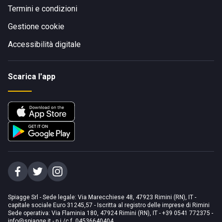
Termini e condizioni
Gestione cookie
Accessibilità digitale
Scarica l'app
Spiagge Srl - Sede legale: Via Marecchiese 48, 47923 Rimini (RN), IT -
capitale sociale Euro 31245,57 - Iscritta al registro delle imprese di Rimini
Sede operativa: Via Flaminia 180, 47924 Rimini (RN), IT
-
+39 0541 772375
-
info@spiagge.it
- p.i./c.f. 04536640404