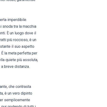
erta imperdibile.
si snoda tra la macchia
nti. È un luogo dove il
atti più roccioso, è un
ostante il suo aspetto
. È la meta perfetta per
lla quiete più assoluta,
 a breve distanza.
ante, che contrasta
a, è un vero dipinto
 per semplicemente
 pur godendo di tutti i