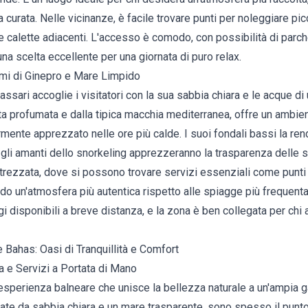
a curata. Nelle vicinanze, è facile trovare punti per noleggiare pi
le calette adiacenti. L'accesso è comodo, con possibilità di par
na scelta eccellente per una giornata di puro relax.
umi di Ginepro e Mare Limpido
assari accoglie i visitatori con la sua sabbia chiara e le acque d
ta profumata e dalla tipica macchia mediterranea, offre un ambie
mente apprezzato nelle ore più calde. I suoi fondali bassi la ren
 gli amanti dello snorkeling apprezzeranno la trasparenza delle 
trezzata, dove si possono trovare servizi essenziali come punti 
do un'atmosfera più autentica rispetto alle spiagge più frequent
 disponibili a breve distanza, e la zona è ben collegata per chi a
 Bahas: Oasi di Tranquillità e Comfort
 e Servizi a Portata di Mano
esperienza balneare che unisce la bellezza naturale a un'ampia 
zate da sabbia chiara e un mare trasparente, sono spesso il punto