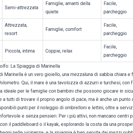
Famiglie, amanti della
Facile,
Semi-attrezzata
quiete
parcheggio
Attrezzata,
Facile,
Famiglie, comfort
resort
parcheggio
Facile,
Piccola, intima
Coppie, relax
parcheggio
olfo: La Spiaggia di Marinella
di Marinella è un vero gioiello, una mezzaluna di sabbia chiara e 
ilometro. Qui, il mare è una tavolozza di azzurri e turchesi, con 
 ideale per le famiglie con bambini che possono giocare in sic
 a tutti di trovare il proprio angolo di pace, ma è anche un punto 
ponibili punti per il noleggio di ombrelloni e lettini, oltre a servi
nfortevole e senza pensieri. Per i più attivi, non mancano centri 
con il paddleboard o il kayak, esplorando la costa da una prospe
eggi nelle vicinanze, e la spiaggia è ben servita dai mezzi pubbl