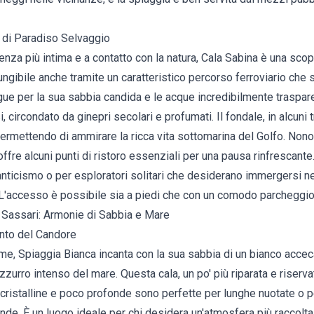
 di Paradiso Selvaggio
enza più intima e a contatto con la natura, Cala Sabina è una scop
ngibile anche tramite un caratteristico percorso ferroviario che 
gue per la sua sabbia candida e le acque incredibilmente traspare
ircondato da ginepri secolari e profumati. Il fondale, in alcuni tr
 permettendo di ammirare la ricca vita sottomarina del Golfo. Non
offre alcuni punti di ristoro essenziali per una pausa rinfrescante
nticismo o per esploratori solitari che desiderano immergersi ne
. L'accesso è possibile sia a piedi che con un comodo parcheggio
 Sassari: Armonie di Sabbia e Mare
anto del Candore
e, Spiaggia Bianca incanta con la sua sabbia di un bianco accec
zurro intenso del mare. Questa cala, un po' più riparata e riservat
 cristalline e poco profonde sono perfette per lunghe nuotate o
onde. È un luogo ideale per chi desidera un'atmosfera più raccolta,