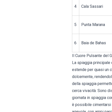
4
Cala Sassari
5
Punta Marana
6
Baia de Bahas
Il Cuore Pulsante del G
La spiaggia principale 
estende per quasi un ch
dolcemente, rendendola
della spiaggia permette
cerca vivacità. Sono dis
giornata in spiaggia co
è possibile cimentarsi 
agevole, con ampi parch