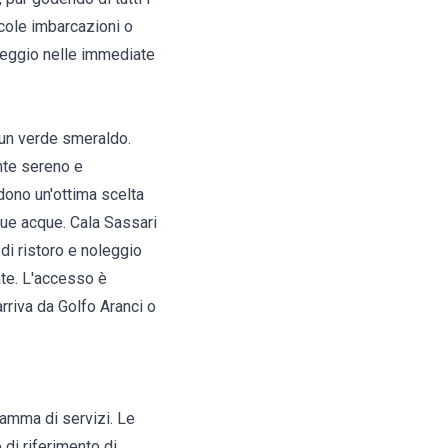
ccole imbarcazioni o
cheggio nelle immediate
i un verde smeraldo.
nte sereno e
dono un'ottima scelta
sue acque. Cala Sassari
di ristoro e noleggio
ate. L'accesso è
rriva da Golfo Aranci o
gamma di servizi. Le
 di riferimento di