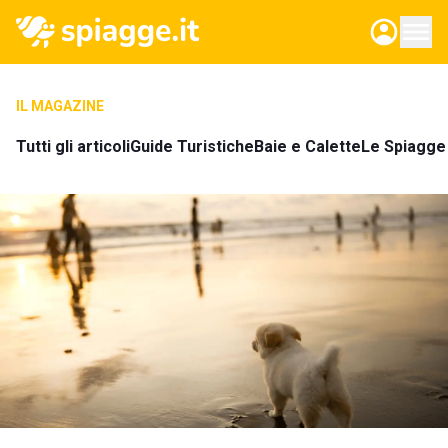
IL MAGAZINE
Tutti gli articoli
Guide Turistiche
Baie e Calette
Le Spiagge 