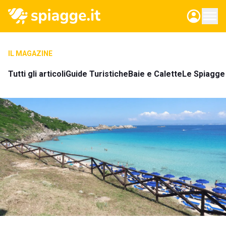
IL MAGAZINE
Tutti gli articoli
Guide Turistiche
Baie e Calette
Le Spiagge 