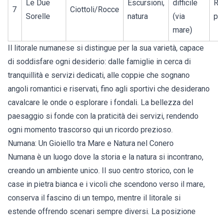
Le Due
Escursioni,
difficile
R
7
Ciottoli/Rocce
Sorelle
natura
(via
p
mare)
Il
litorale numanese
si distingue per la sua varietà, capace
di soddisfare ogni desiderio: dalle famiglie in cerca di
tranquillità e servizi dedicati, alle coppie che sognano
angoli romantici e riservati, fino agli sportivi che desiderano
cavalcare le onde o esplorare i fondali. La bellezza del
paesaggio si fonde con la praticità dei servizi, rendendo
ogni momento trascorso qui un ricordo prezioso.
Numana: Un Gioiello tra Mare e Natura nel Conero
Numana è un luogo dove la storia e la natura si incontrano,
creando un ambiente unico. Il suo centro storico, con le
case in pietra bianca e i vicoli che scendono verso il mare,
conserva il fascino di un tempo, mentre il litorale si
estende offrendo scenari sempre diversi. La posizione