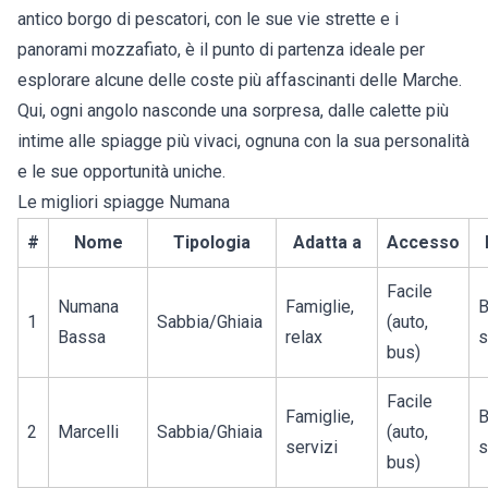
antico borgo di pescatori, con le sue vie strette e i
panorami mozzafiato, è il punto di partenza ideale per
esplorare alcune delle coste più affascinanti delle Marche.
Qui, ogni angolo nasconde una sorpresa, dalle calette più
intime alle spiagge più vivaci, ognuna con la sua personalità
e le sue opportunità uniche.
Le migliori spiagge Numana
#
Nome
Tipologia
Adatta a
Accesso
Facile
Numana
Famiglie,
B
1
Sabbia/Ghiaia
(auto,
Bassa
relax
s
bus)
Facile
Famiglie,
B
2
Marcelli
Sabbia/Ghiaia
(auto,
servizi
s
bus)