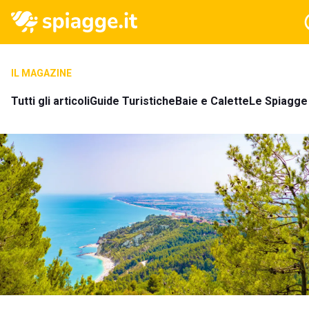
IL MAGAZINE
Tutti gli articoli
Guide Turistiche
Baie e Calette
Le Spiagge 