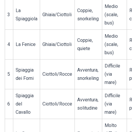
Medio
La
Coppie,
R
3
Ghiaia/Ciottoli
(scale,
Spiaggiola
snorkeling
c
bus)
Medio
Coppie,
R
4
La Fenice
Ghiaia/Ciottoli
(scale,
quiete
c
bus)
Difficile
Spiaggia
Avventura,
R
5
Ciottoli/Rocce
(via
dei Forni
snorkeling
p
mare)
Spiaggia
Difficile
Avventura,
R
6
del
Ciottoli/Rocce
(via
solitudine
p
Cavallo
mare)
Molto