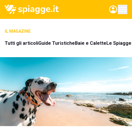
IL MAGAZINE
Tutti gli articoli
Guide Turistiche
Baie e Calette
Le Spiagge 