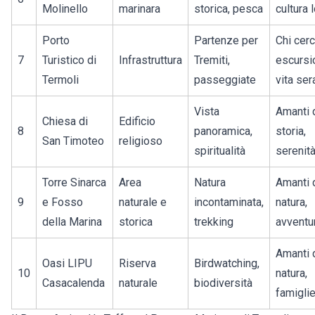
Molinello
marinara
storica, pesca
cultura 
Porto
Partenze per
Chi cer
7
Turistico di
Infrastruttura
Tremiti,
escursio
Termoli
passeggiate
vita ser
Vista
Amanti 
Chiesa di
Edificio
8
panoramica,
storia,
San Timoteo
religioso
spiritualità
serenit
Torre Sinarca
Area
Natura
Amanti 
9
e Fosso
naturale e
incontaminata,
natura,
della Marina
storica
trekking
avventu
Amanti 
Oasi LIPU
Riserva
Birdwatching,
10
natura,
Casacalenda
naturale
biodiversità
famigli