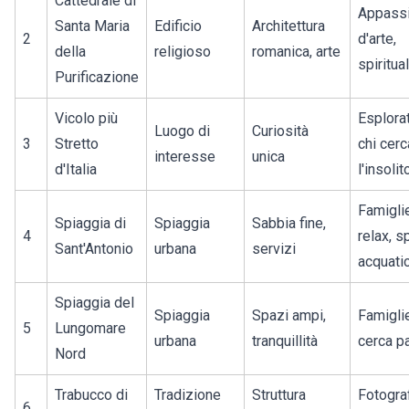
Cattedrale di
Appassi
Santa Maria
Edificio
Architettura
2
d'arte,
della
religioso
romanica, arte
spiritual
Purificazione
Vicolo più
Esplorat
Luogo di
Curiosità
3
Stretto
chi cerc
interesse
unica
d'Italia
l'insolit
Famiglie
Spiaggia di
Spiaggia
Sabbia fine,
4
relax, s
Sant'Antonio
urbana
servizi
acquatic
Spiaggia del
Spiaggia
Spazi ampi,
Famiglie
5
Lungomare
urbana
tranquillità
cerca p
Nord
Trabucco di
Tradizione
Struttura
Fotograf
6