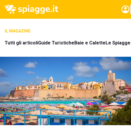
IL MAGAZINE
Tutti gli articoli
Guide Turistiche
Baie e Calette
Le Spiagge 