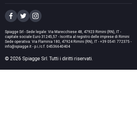
Spiagge Srl - Sede legale: Via Marecchiese 48, 47923 Rimini (RN), IT -
capitale sociale Euro 31245,57 - Iscritta al registro delle imprese di Rimini
Sede operativa: Via Flaminia 180, 47924 Rimini (RN), IT
-
+39 0541 772375
-
info@spiagge.it
- p.i./c.f. 04536640404
©
2026
Spiagge Srl. Tutti i diritti riservati.