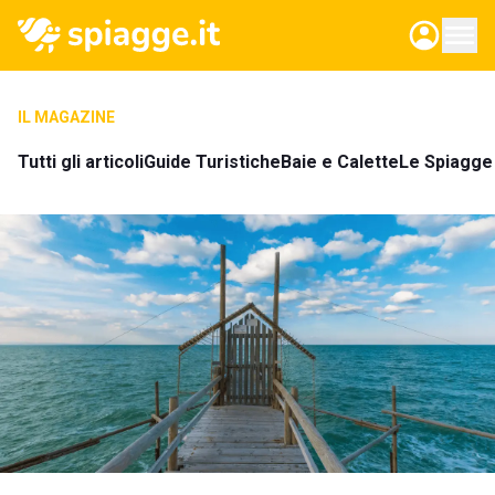
IL MAGAZINE
Tutti gli articoli
Guide Turistiche
Baie e Calette
Le Spiagge 