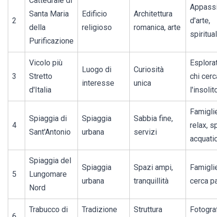
Cattedrale di
Appassi
Santa Maria
Edificio
Architettura
2
d'arte,
della
religioso
romanica, arte
spiritual
Purificazione
Vicolo più
Esplorat
Luogo di
Curiosità
3
Stretto
chi cerc
interesse
unica
d'Italia
l'insolit
Famiglie
Spiaggia di
Spiaggia
Sabbia fine,
4
relax, s
Sant'Antonio
urbana
servizi
acquatic
Spiaggia del
Spiaggia
Spazi ampi,
Famiglie
5
Lungomare
urbana
tranquillità
cerca p
Nord
Trabucco di
Tradizione
Struttura
Fotograf
6