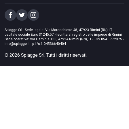
Spiagge Srl - Sede legale: Via Marecchiese 48, 47923 Rimini (RN), IT -
capitale sociale Euro 31245,57 - Iscritta al registro delle imprese di Rimini
Sede operativa: Via Flaminia 180, 47924 Rimini (RN), IT
-
+39 0541 772375
-
info@spiagge.it
- p.i./c.f. 04536640404
©
2026
Spiagge Srl. Tutti i diritti riservati.