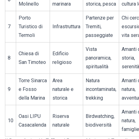
Molinello
marinara
storica, pesca
cultura 
Porto
Partenze per
Chi cer
7
Turistico di
Infrastruttura
Tremiti,
escursio
Termoli
passeggiate
vita ser
Vista
Amanti 
Chiesa di
Edificio
8
panoramica,
storia,
San Timoteo
religioso
spiritualità
serenit
Torre Sinarca
Area
Natura
Amanti 
9
e Fosso
naturale e
incontaminata,
natura,
della Marina
storica
trekking
avventu
Amanti 
Oasi LIPU
Riserva
Birdwatching,
10
natura,
Casacalenda
naturale
biodiversità
famigli