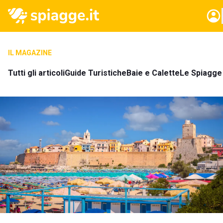
IL MAGAZINE
Tutti gli articoli
Guide Turistiche
Baie e Calette
Le Spiagge 