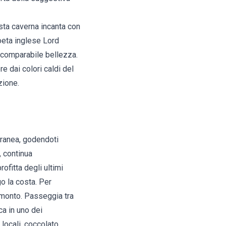
sta caverna incanta con
poeta inglese Lord
incomparabile bellezza.
e dai colori caldi del
zione.
erranea, godendoti
, continua
ofitta degli ultimi
go la costa. Per
ramonto. Passeggia tra
ca in uno dei
e locali, coccolato