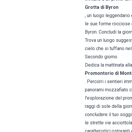
Grotta di Byron
, un luogo leggendario
le sue forme rocciose e
Byron. Concludi la gior
Trova un luogo suggesti
cielo che si tuffano n
Secondo giorno
Dedica la mattinata al
Promontorio di Mont
. Percorri i sentieri i
panorami mozzafiato che
l'esplorazione del prom
raggi di sole della gio
concludere il tuo soggi
le strette vie acciotto
caratteristici ristorant