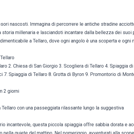
tesori nascosti. Immagina di percorrere le antiche stradine acciotto
storia millenaria e lasciandoti incantare dalla bellezza dei suoi
ndimenticabile a Tellaro, dove ogni angolo è una scoperta e ogni
 Tellaro
laro 2. Chiesa di San Giorgio 3. Scogliera di Tellaro 4. Spiaggia di
ici 7. Spiaggia di Tellaro 8. Grotta di Byron 9. Promontorio di Mo
n 2 giorni
 a Tellaro con una passeggiata rilassante lungo la suggestiva
io incantevole, questa piccola spiaggia offre sabbia dorata e ac
fo nella quiete del mattino. Nel pomeriggio, avventurati alla scop