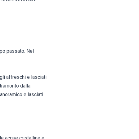
empo passato. Nel
li affreschi e lasciati
 tramonto dalla
panoramico e lasciati
lle acque cristalline e