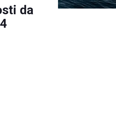
sti da
24