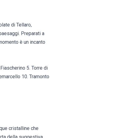
late di Tellaro,
 paesaggi. Preparati a
 momento è un incanto
 Fiascherino 5. Torre di
ntemarcello 10. Tramonto
que cristalline che
erta della suggestiva