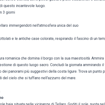
di questo incantevole luogo.
n 3 giorni
 Tellaro immergendoti nell'atmosfera unica del suo
cciottolati e le antiche case colorate, respirando il fascino di un t
o
ettura romanica che domina il borgo con la sua maestosità. Ammira g
estione di questo luogo sacro. Concludi la giornata ammirando il
no dei panorami più suggestivi della costa ligure. Trova un punto 
di del cielo che si tuffano nell'azzurro del mare.
a
no
ole baia situata nelle vicinanze di Tellaro. Goditi il sole, nuota ne