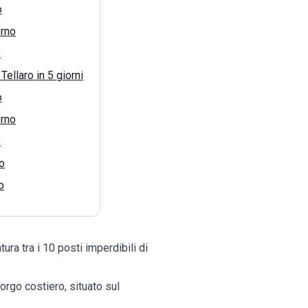
o
rno
o
ellaro in 5 giorni
o
rno
o
o
o
ura tra i 10 posti imperdibili di
orgo costiero, situato sul