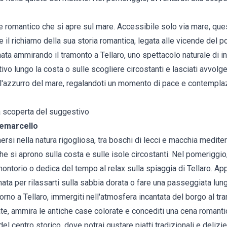
 e romantico che si apre sul mare. Accessibile solo via mare, que
 il richiamo della sua storia romantica, legata alle vicende del 
nata ammirando il tramonto a Tellaro, uno spettacolo naturale di 
vo lungo la costa o sulle scogliere circostanti e lasciati avvolger
ell'azzurro del mare, regalandoti un momento di pace e contempla
la scoperta del suggestivo
emarcello
mmersi nella natura rigogliosa, tra boschi di lecci e macchia medit
 si aprono sulla costa e sulle isole circostanti. Nel pomeriggio
ontorio o dedica del tempo al relax sulla spiaggia di Tellaro. Appr
rnata per rilassarti sulla sabbia dorata o fare una passeggiata lun
orno a Tellaro, immergiti nell'atmosfera incantata del borgo al t
late, ammira le antiche case colorate e concediti una cena romanti
i del centro storico, dove potrai gustare piatti tradizionali e delizi