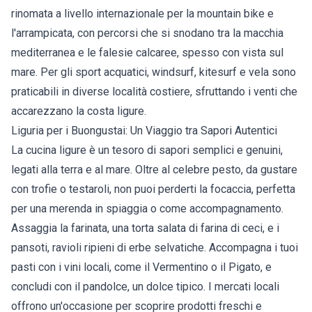
rinomata a livello internazionale per la mountain bike e
l'arrampicata, con percorsi che si snodano tra la macchia
mediterranea e le falesie calcaree, spesso con vista sul
mare. Per gli sport acquatici, windsurf, kitesurf e vela sono
praticabili in diverse località costiere, sfruttando i venti che
accarezzano la costa ligure.
Liguria per i Buongustai: Un Viaggio tra Sapori Autentici
La cucina ligure è un tesoro di sapori semplici e genuini,
legati alla terra e al mare. Oltre al celebre pesto, da gustare
con trofie o testaroli, non puoi perderti la focaccia, perfetta
per una merenda in spiaggia o come accompagnamento.
Assaggia la farinata, una torta salata di farina di ceci, e i
pansoti, ravioli ripieni di erbe selvatiche. Accompagna i tuoi
pasti con i vini locali, come il Vermentino o il Pigato, e
concludi con il pandolce, un dolce tipico. I mercati locali
offrono un'occasione per scoprire prodotti freschi e