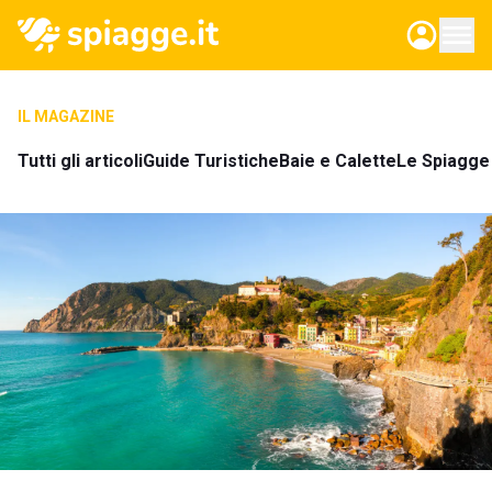
IL MAGAZINE
Tutti gli articoli
Guide Turistiche
Baie e Calette
Le Spiagge 