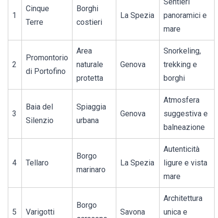
Sentieri
Cinque
Borghi
1
La Spezia
panoramici e
Terre
costieri
mare
Area
Snorkeling,
Promontorio
2
naturale
Genova
trekking e
di Portofino
protetta
borghi
Atmosfera
Baia del
Spiaggia
3
Genova
suggestiva e
Silenzio
urbana
balneazione
Autenticità
Borgo
4
Tellaro
La Spezia
ligure e vista
marinaro
mare
Architettura
Borgo
5
Varigotti
Savona
unica e