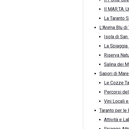
Il MAR.TA: U
La Taranto S
L'Anima Blu di
Isola di San
La Spiaggia 
Riserva Nat
Salina dei M
Sapori di Mare
Le Cozze Ta
Percorsi del 
Vini Locali e
Taranto per le 
Attività e L
Spiagge Att