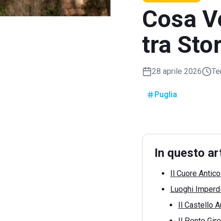
Cosa V
tra Sto
28 aprile 2026
Te
Puglia
In questo ar
Il Cuore Antico
Luoghi Imperdib
Il Castello 
Il Ponte Gir