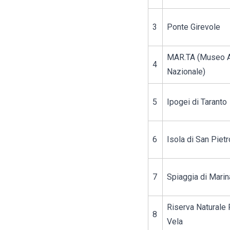
3
Ponte Girevole
MAR.TA (Museo A
4
Nazionale)
5
Ipogei di Taranto
6
Isola di San Pietr
7
Spiaggia di Marin
Riserva Naturale
8
Vela