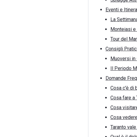
Eventi e Itiner
La Settimana
Monteiasi e 
Tour del Mar
Consigli Prati
Muoversi in C
Il Periodo M
Domande Frequ
Cosa c'è di 
Cosa fare a 
Cosa visitar
Cosa vedere
Taranto vale 
Qual è il dol