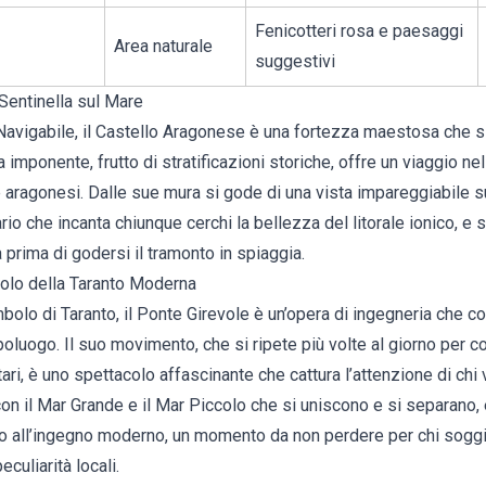
Fenicotteri rosa e paesaggi
Area naturale
suggestivi
Sentinella sul Mare
avigabile, il Castello Aragonese è una fortezza maestosa che si
ra imponente, frutto di stratificazioni storiche, offre un viaggio nel
e aragonesi. Dalle sue mura si gode di una vista impareggiabile s
io che incanta chiunque cerchi la bellezza del litorale ionico, e 
a prima di godersi il tramonto in spiaggia.
bolo della Taranto Moderna
olo di Taranto, il Ponte Girevole è un’opera di ingegneria che co
poluogo. Il suo movimento, che si ripete più volte al giorno per co
ari, è uno spettacolo affascinante che cattura l’attenzione di chi v
 con il Mar Grande e il Mar Piccolo che si uniscono e si separano
ico all’ingegno moderno, un momento da non perdere per chi soggi
culiarità locali.