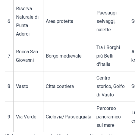
Riserva
Paesaggi
Naturale di
6
Area protetta
selvaggi,
S
Punta
calette
Aderci
Tra i Borghi
Rocca San
A
7
Borgo medievale
più Belli
Giovanni
k
d'Italia
Centro
8
Vasto
Città costiera
storico, Golfo
S
di Vasto
Percorso
L
9
Via Verde
Ciclovia/Passeggiata
panoramico
c
sul mare