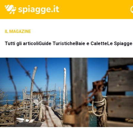
IL MAGAZINE
Tutti gli articoli
Guide Turistiche
Baie e Calette
Le Spiagge 