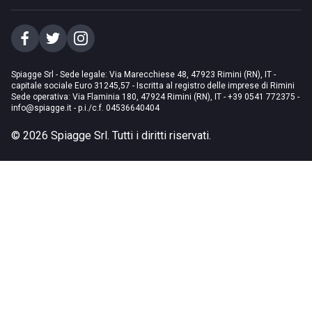
Spiagge Srl - Sede legale: Via Marecchiese 48, 47923 Rimini (RN), IT -
capitale sociale Euro 31245,57 - Iscritta al registro delle imprese di Rimini
Sede operativa: Via Flaminia 180, 47924 Rimini (RN), IT
-
+39 0541 772375
-
info@spiagge.it
- p.i./c.f. 04536640404
©
2026
Spiagge Srl. Tutti i diritti riservati.