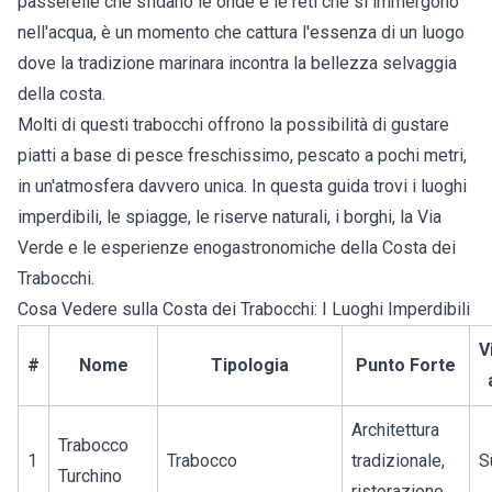
passerelle che sfidano le onde e le reti che si immergono
nell'acqua, è un momento che cattura l'essenza di un luogo
dove la tradizione marinara incontra la bellezza selvaggia
della costa.
Molti di questi trabocchi offrono la possibilità di gustare
piatti a base di pesce freschissimo, pescato a pochi metri,
in un'atmosfera davvero unica. In questa guida trovi i luoghi
imperdibili, le spiagge, le riserve naturali, i borghi, la Via
Verde e le esperienze enogastronomiche della Costa dei
Trabocchi.
Cosa Vedere sulla Costa dei Trabocchi: I Luoghi Imperdibili
V
#
Nome
Tipologia
Punto Forte
Architettura
Trabocco
1
Trabocco
tradizionale,
S
Turchino
ristorazione