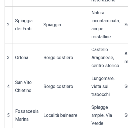
Natura
Spiaggia
incontaminata,
2
Spiaggia
S
dei Frati
acque
cristalline
Castello
A
3
Ortona
Borgo costiero
Aragonese,
m
centro storico
Lungomare,
San Vito
4
Borgo costiero
vista sui
S
Chietino
trabocchi
Spiagge
Fossacesia
5
Località balneare
ampie, Via
S
Marina
Verde