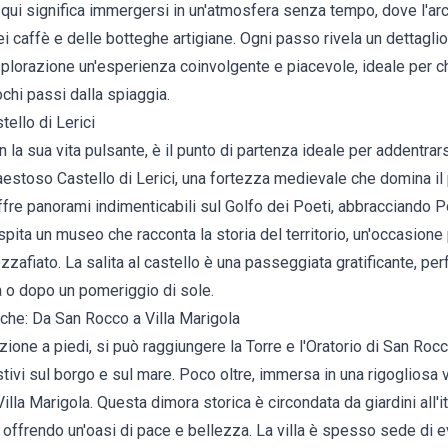
ui significa immergersi in un'atmosfera senza tempo, dove l'arch
i caffè e delle botteghe artigiane. Ogni passo rivela un dettaglio,
plorazione un'esperienza coinvolgente e piacevole, ideale per c
ochi passi dalla spiaggia.
tello di Lerici
 la sua vita pulsante, è il punto di partenza ideale per addentrars
maestoso Castello di Lerici, una fortezza medievale che domina il
fre panorami indimenticabili sul Golfo dei Poeti, abbracciando P
 ospita un museo che racconta la storia del territorio, un'occasione p
zzafiato. La salita al castello è una passeggiata gratificante, per
 o dopo un pomeriggio di sole.
he: Da San Rocco a Villa Marigola
one a piedi, si può raggiungere la Torre e l'Oratorio di San Roc
tivi sul borgo e sul mare. Poco oltre, immersa in una rigogliosa
illa Marigola. Questa dimora storica è circondata da giardini all'i
 offrendo un'oasi di pace e bellezza. La villa è spesso sede di ev