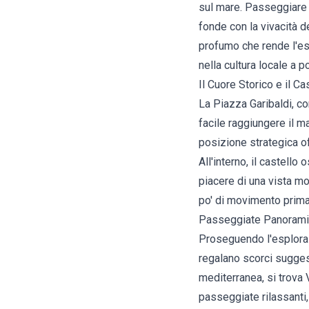
sul mare. Passeggiare q
fonde con la vivacità de
profumo che rende l'es
nella cultura locale a p
Il Cuore Storico e il Cas
La Piazza Garibaldi, con
facile raggiungere il 
posizione strategica of
All'interno, il castello
piacere di una vista mo
po' di movimento prima
Passeggiate Panoramic
Proseguendo l'esplorazi
regalano scorci sugges
mediterranea, si trova V
passeggiate rilassanti,