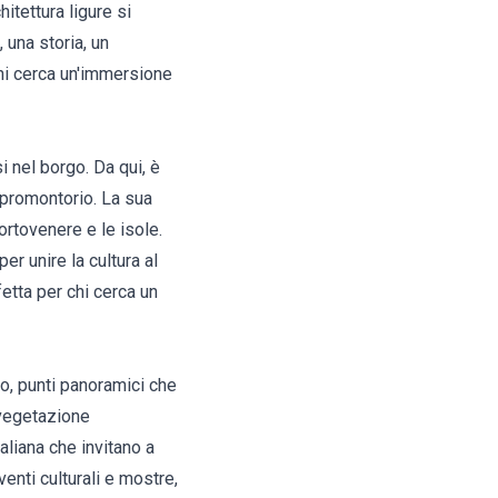
itettura ligure si
 una storia, un
hi cerca un'immersione
i nel borgo. Da qui, è
 promontorio. La sua
ortovenere e le isole.
er unire la cultura al
fetta per chi cerca un
co, punti panoramici che
 vegetazione
taliana che invitano a
enti culturali e mostre,