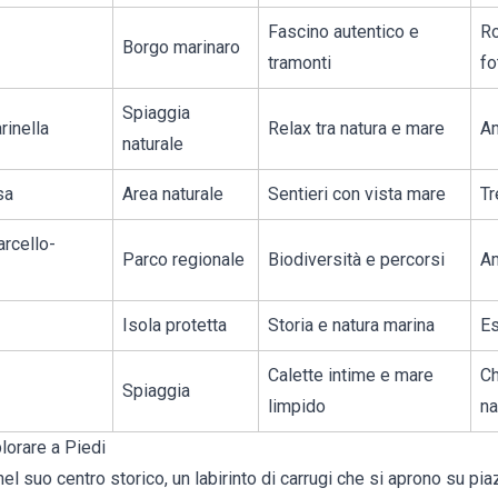
Fascino autentico e
Ro
Borgo marinaro
tramonti
fo
Spiaggia
rinella
Relax tra natura e mare
Am
naturale
sa
Area naturale
Sentieri con vista mare
Tr
rcello-
Parco regionale
Biodiversità e percorsi
Am
Isola protetta
Storia e natura marina
Es
Calette intime e mare
Ch
Spiaggia
limpido
na
lorare a Piedi
 nel suo centro storico, un labirinto di carrugi che si aprono su p