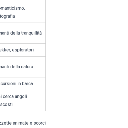
manticismo,
tografia
anti della tranquillità
ekker, esploratori
anti della natura
cursioni in barca
i cerca angoli
scosti
iazzette animate e scorci