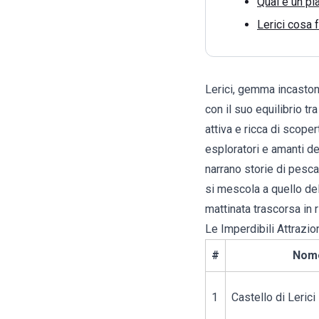
Qual è un pia
Lerici cosa 
Lerici, gemma incastona
con il suo equilibrio tr
attiva e ricca di scope
esploratori e amanti del
narrano storie di pesca
si mescola a quello de
mattinata trascorsa in r
Le Imperdibili Attrazion
#
Nom
1
Castello di Lerici