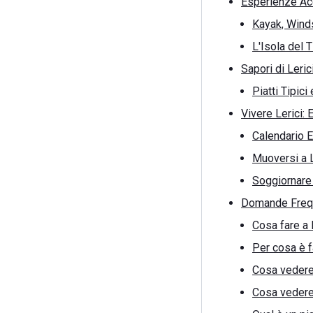
Esperienze Acq
Kayak, Winds
L'Isola del 
Sapori di Leri
Piatti Tipici
Vivere Lerici: 
Calendario E
Muoversi a L
Soggiornare c
Domande Frequ
Cosa fare a 
Per cosa è 
Cosa vedere 
Cosa vedere 