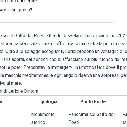
tto tipico di Lerici?
fare in un giorno?
ta nel Golfo dei Poeti, attende di svelare il suo incanto nel 202
a storia, natura e vita di mare, offre una cornice ideale per chi d
rte. Oltre alle spiagge accoglienti, Lerici propone un ventaglio di
l'aria aperta, dai sentieri che si affacciano sul blu intenso del ma
tori e poeti. Preparatevi a immergervi in un'atmosfera dove il p
lla macchia mediterranea, e ogni angolo riserva una sorpresa, pe
iva al mare.
i di Lerici e Dintorni
e
Tipologia
Punto Forte
Monumento
Panorama sul Golfo dei
Fa
storico
Poeti
st