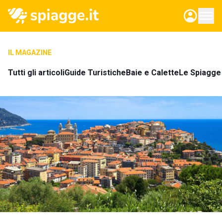
IL MAGAZINE
Tutti gli articoli
Guide Turistiche
Baie e Calette
Le Spiagge 