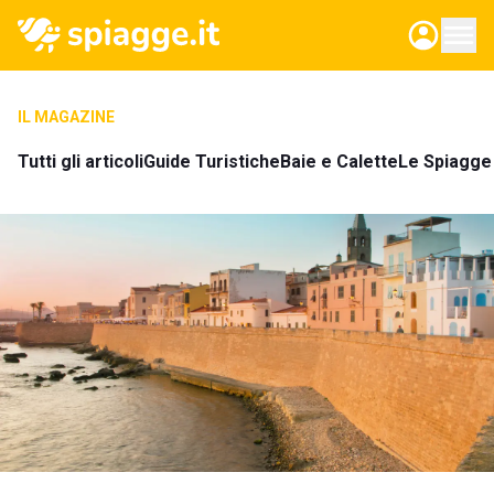
IL MAGAZINE
Tutti gli articoli
Guide Turistiche
Baie e Calette
Le Spiagge 