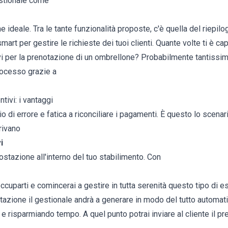
estionale come
e ideale. Tra le tante funzionalità proposte, c'è quella del riepilo
art per gestire le richieste dei tuoi clienti. Quante volte ti è ca
ivi per la prenotazione di un ombrellone? Probabilmente tantissim
rocesso grazie a
tivi: i vantaggi
o di errore e fatica a riconciliare i pagamenti. È questo lo scenar
rrivano
i
postazione all'interno del tuo stabilimento. Con
ccuparti e comincerai a gestire in tutta serenità questo tipo di es
stazione il gestionale andrà a generare in modo del tutto automati
i e risparmiando tempo. A quel punto potrai inviare al cliente il pr