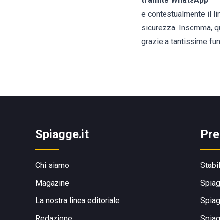
tramite WhatsApp
e contestualmente il li
sicurezza. Insomma, qu
grazie a tantissime fun
Spiagge.it
Pre
Chi siamo
Stabi
Magazine
Spiag
La nostra linea editoriale
Spiag
Redazione
Spiag