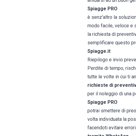
affidarsi ad un buon g
Spiagge PRO
è senz'altro la soluzion
modo facile, veloce e sm
la richiesta di prevent
semplificare questo p
Spiagge.it
Riepilogo e invio preven
Perdite di tempo, rischi
tutte le volte in cui ti a
richieste di preventiv
per il noleggio di una 
Spiagge PRO
potrai smettere di preo
volta individuata la po
facendoti evitare error