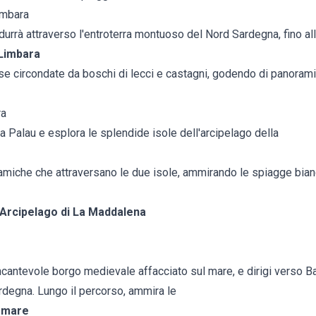
imbara
ndurrà attraverso l'entroterra montuoso del Nord Sardegna, fino all
 Limbara
ose circondate da boschi di lecci e castagni, godendo di panorami
ra
da Palau e esplora le splendide isole dell'arcipelago della
ramiche che attraversano le due isole, ammirando le spiagge bia
'Arcipelago di La Maddalena
ncantevole borgo medievale affacciato sul mare, e dirigi verso B
rdegna. Lungo il percorso, ammira le
l mare