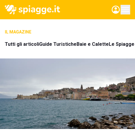
IL MAGAZINE
Tutti gli articoli
Guide Turistiche
Baie e Calette
Le Spiagge 