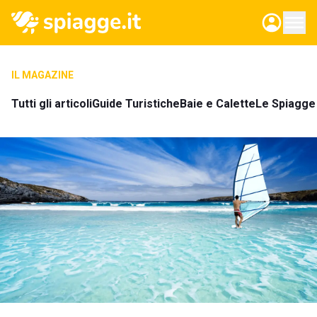
IL MAGAZINE
Tutti gli articoli
Guide Turistiche
Baie e Calette
Le Spiagge 