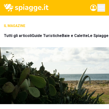
IL MAGAZINE
Tutti gli articoli
Guide Turistiche
Baie e Calette
Le Spiagge 