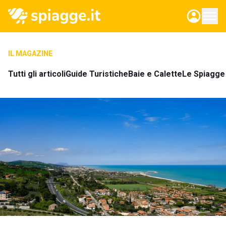
IL MAGAZINE
Tutti gli articoli
Guide Turistiche
Baie e Calette
Le Spiagge 