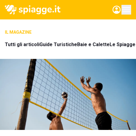
IL MAGAZINE
Tutti gli articoli
Guide Turistiche
Baie e Calette
Le Spiagge 