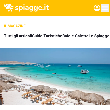
IL MAGAZINE
Tutti gli articoli
Guide Turistiche
Baie e Calette
Le Spiagge 