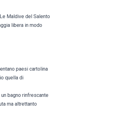
 Le Maldive del Salento
aggia libera in modo
sentano paesi cartolina
o quella di
 a un bagno rinfrescante
uta ma altrettanto