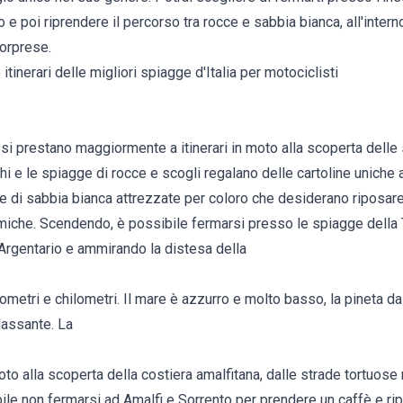
e poi riprendere il percorso tra rocce e sabbia bianca, all'inter
sorprese.
itinerari delle migliori spiagge d'Italia per motociclisti
 si prestano maggiormente a itinerari in moto alla scoperta delle
chi e le spiagge di rocce e scogli regalano delle cartoline uniche 
e di sabbia bianca attrezzate per coloro che desiderano riposare
miche. Scendendo, è possibile fermarsi presso le spiagge della
Argentario e ammirando la distesa della
ometri e chilometri. Il mare è azzurro e molto basso, la pineta da 
lassante. La
moto alla scoperta della costiera amalfitana, dalle strade tortuo
e non fermarsi ad Amalfi e Sorrento per prendere un caffè e ripart