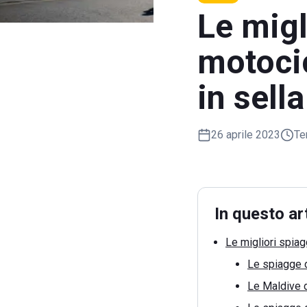
Le migl
motocic
in sell
26 aprile 2023
Te
In questo ar
Le migliori spiag
Le spiagge d
Le Maldive d