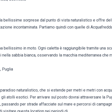
a bellissime sorprese dal punto di vista naturalistico e offre de
etazione incontaminata. Partiamo quindi con quelle di Acquafredd
 bellissimo in moto. Ogni caletta è raggiungibile tramite una sca
di nella sabbia bianca, osservando la macchia mediterranea che m
, Puglia
 paradiso naturalistico, che si estende per metri e metri con ac
gli atolli esotici. Per arrivare sul posto dovrai attraversare la Pu
e, passando per strade affacciate sul mare e percorsi di campagna 
di visitare questa location nei periodi di