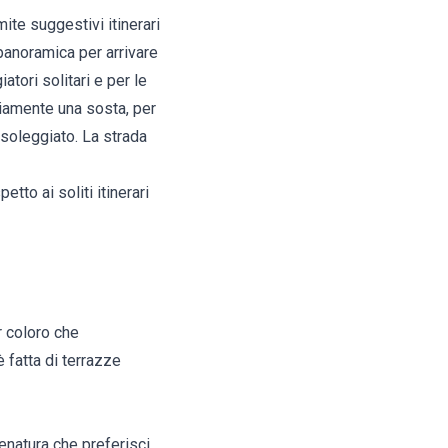
mite suggestivi itinerari
panoramica per arrivare
iatori solitari e per le
riamente una sosta, per
 soleggiato. La strada
tto ai soliti itinerari
r coloro che
è fatta di terrazze
enatura che preferisci,