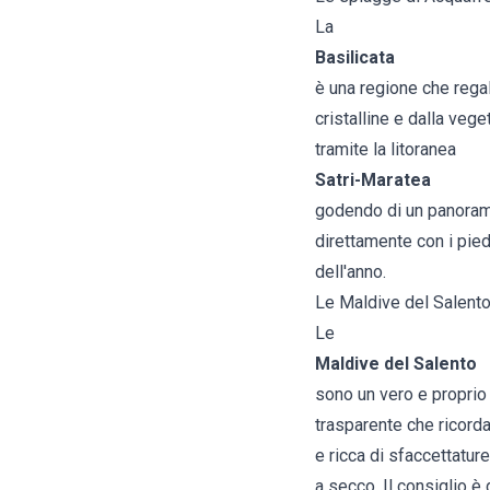
La
Basilicata
è una regione che regal
cristalline e dalla veg
tramite la litoranea
Satri-Maratea
godendo di un panorama
direttamente con i pie
dell'anno.
Le Maldive del Salento
Le
Maldive del Salento
sono un vero e proprio
trasparente che ricorda 
e ricca di sfaccettatur
a secco. Il consiglio è 