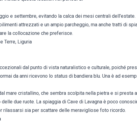
io e settembre, evitando la calca dei mesi centrali dell'estate.
limenti attrezzati e un ampio parcheggio, ma anche tratti di spi
re la collocazione che preferisce.
 Terre, Liguria
ccezionali dal punto di vista naturalistico e culturale, poiché pre
rmai da anni ricevono lo status di bandiera blu. Una è ad esempi
 dal mare cristallino, che sembra scolpita nella pietra e si presta
o delle due ruote. La spiaggia di Cave di Lavagna è poco conosci
r rilassarsi sia per scattare delle meravigliose foto ricordo.
a