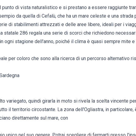
l punto di vista naturalistico e si prestano a essere raggiunte tra
sempio da quella di Cefalù, che ha un mare celeste e una strada 
erie di stabilimenti attrezzati e delle aree libere, ideali per i viagg
La statale 286 regala una serie di scorci che richiedono necessa
n ogni stagione dell'anno, poiché il clima è quasi sempre mite e
le per coloro che sono alla ricerca di un percorso alternativo rispe
, Sardegna
o variegato, quindi girarla in moto si rivela la scelta vincente pe
o il territorio circostante. La zona dell'Ogliastra, in particolare, 
iano direttamente sul mare, con
o unico nel suo genere. Potrai scegliere di fermarti presso l'ins