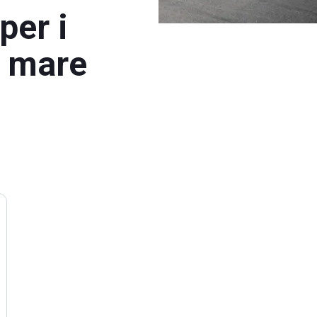
per i
l mare