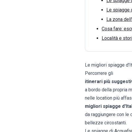
Le spiagge d
Le spiagge d
La zona dell
Cosa fare: escu
Località e stor
Le migliori spiagge d'It
Percorrere gli
itinerari più suggestiv
a bordo della propria m
nelle location più affa
migliori spiagge d'Ita
da raggiungere con le du
bellezze circostanti.
Le spiagge di Acquafre