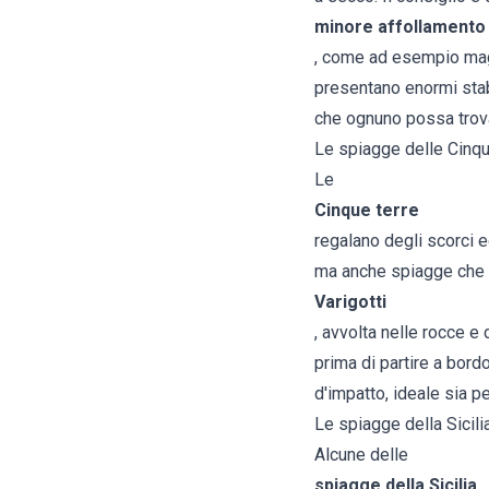
minore affollamento
, come ad esempio magg
presentano enormi stabi
che ognuno possa trova
Le spiagge delle Cinque
Le
Cinque terre
regalano degli scorci e
ma anche spiagge che o
Varigotti
, avvolta nelle rocce e
prima di partire a bord
d'impatto, ideale sia pe
Le spiagge della Sicili
Alcune delle
spiagge della Sicilia