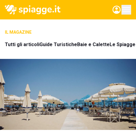
IL MAGAZINE
Tutti gli articoli
Guide Turistiche
Baie e Calette
Le Spiagge 