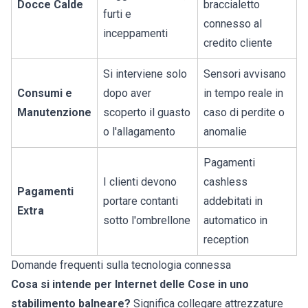
Docce Calde
braccialetto
furti e
connesso al
inceppamenti
credito cliente
Si interviene solo
Sensori avvisano
Consumi e
dopo aver
in tempo reale in
Manutenzione
scoperto il guasto
caso di perdite o
o l'allagamento
anomalie
Pagamenti
I clienti devono
cashless
Pagamenti
portare contanti
addebitati in
Extra
sotto l'ombrellone
automatico in
reception
Domande frequenti sulla tecnologia connessa
Cosa si intende per Internet delle Cose in uno
stabilimento balneare?
Significa collegare attrezzature