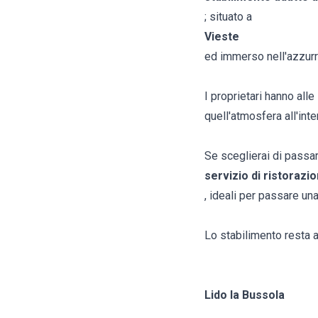
; situato a
Vieste
ed immerso nell'azzurr
I proprietari hanno all
quell'atmosfera all'inte
Se sceglierai di passa
servizio di ristorazi
, ideali per passare un
Lo stabilimento resta ap
Lido la Bussola