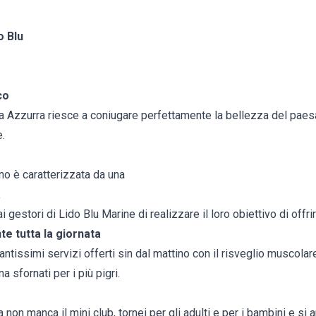
o Blu
co
ia Azzurra riesce a coniugare perfettamente la bellezza del paes
e.
o è caratterizzata da una
a
gestori di Lido Blu Marine di realizzare il loro obiettivo di offrire
te tutta la giornata
antissimi servizi offerti sin dal mattino con il risveglio muscolare
a sfornati per i più pigri.
a non manca il mini club, tornei per gli adulti e per i bambini e si a