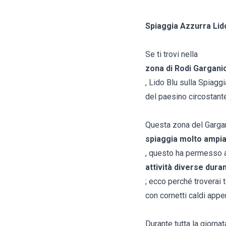
Spiaggia Azzurra Lid
Se ti trovi nella
zona di Rodi Gargani
, Lido Blu sulla Spiagg
del paesino circostant
Questa zona del Gargan
spiaggia molto ampi
, questo ha permesso ai 
attività diverse duran
; ecco perché troverai t
con cornetti caldi appen
Durante tutta la giornat