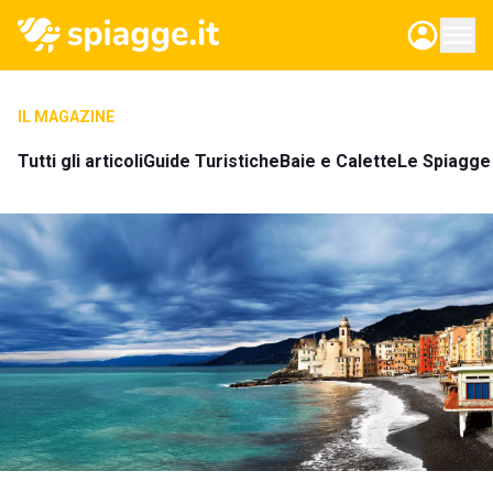
IL MAGAZINE
Tutti gli articoli
Guide Turistiche
Baie e Calette
Le Spiagge 