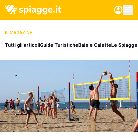
IL MAGAZINE
Tutti gli articoli
Guide Turistiche
Baie e Calette
Le Spiagge 